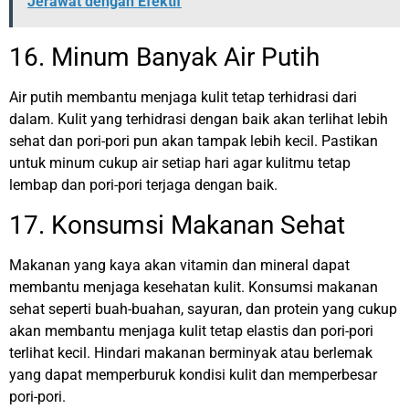
Jerawat dengan Efektif
16. Minum Banyak Air Putih
Air putih membantu menjaga kulit tetap terhidrasi dari
dalam. Kulit yang terhidrasi dengan baik akan terlihat lebih
sehat dan pori-pori pun akan tampak lebih kecil.
Pastikan
untuk minum cukup air setiap hari agar kulitmu tetap
lembap dan pori-pori terjaga dengan baik.
17. Konsumsi Makanan Sehat
Makanan yang kaya akan vitamin dan mineral dapat
membantu menjaga kesehatan kulit. Konsumsi makanan
sehat seperti buah-buahan, sayuran, dan protein yang cukup
akan membantu menjaga kulit tetap elastis dan pori-pori
terlihat kecil.
Hindari makanan berminyak atau berlemak
yang dapat memperburuk kondisi kulit dan memperbesar
pori-pori.