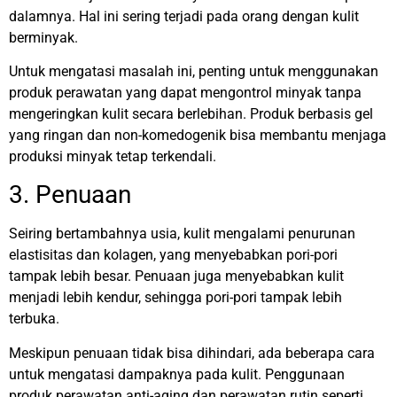
dalamnya. Hal ini sering terjadi pada orang dengan kulit
berminyak.
Untuk mengatasi masalah ini, penting untuk menggunakan
produk perawatan yang dapat mengontrol minyak tanpa
mengeringkan kulit secara berlebihan. Produk berbasis gel
yang ringan dan non-komedogenik bisa membantu menjaga
produksi minyak tetap terkendali.
3. Penuaan
Seiring bertambahnya usia, kulit mengalami penurunan
elastisitas dan kolagen, yang menyebabkan pori-pori
tampak lebih besar. Penuaan juga menyebabkan kulit
menjadi lebih kendur, sehingga pori-pori tampak lebih
terbuka.
Meskipun penuaan tidak bisa dihindari, ada beberapa cara
untuk mengatasi dampaknya pada kulit. Penggunaan
produk perawatan anti-aging dan perawatan rutin seperti