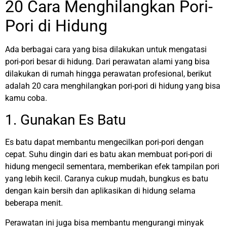
20 Cara Menghilangkan Pori-
Pori di Hidung
Ada berbagai cara yang bisa dilakukan untuk mengatasi
pori-pori besar di hidung. Dari perawatan alami yang bisa
dilakukan di rumah hingga perawatan profesional, berikut
adalah 20 cara menghilangkan pori-pori di hidung yang bisa
kamu coba.
1. Gunakan Es Batu
Es batu dapat membantu mengecilkan pori-pori dengan
cepat. Suhu dingin dari es batu akan membuat pori-pori di
hidung mengecil sementara, memberikan efek tampilan pori
yang lebih kecil. Caranya cukup mudah, bungkus es batu
dengan kain bersih dan aplikasikan di hidung selama
beberapa menit.
Perawatan ini juga bisa membantu mengurangi minyak