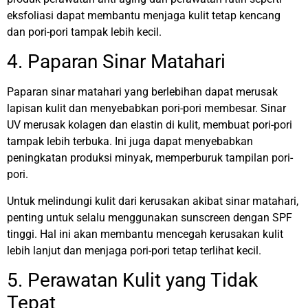
eksfoliasi dapat membantu menjaga kulit tetap kencang
dan pori-pori tampak lebih kecil.
4. Paparan Sinar Matahari
Paparan sinar matahari yang berlebihan dapat merusak
lapisan kulit dan menyebabkan pori-pori membesar. Sinar
UV merusak kolagen dan elastin di kulit, membuat pori-pori
tampak lebih terbuka. Ini juga dapat menyebabkan
peningkatan produksi minyak, memperburuk tampilan pori-
pori.
Untuk melindungi kulit dari kerusakan akibat sinar matahari,
penting untuk selalu menggunakan sunscreen dengan SPF
tinggi. Hal ini akan membantu mencegah kerusakan kulit
lebih lanjut dan menjaga pori-pori tetap terlihat kecil.
5. Perawatan Kulit yang Tidak
Tepat