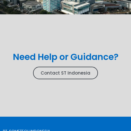
Need Help or Guidance?
Contact ST Indonesia