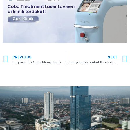
PREVIOUS
NEXT
Bagaimana Cara Mengeluarkan Batu Ginjal?
10 Penyebab Rambut Botak dan Cara Menumbuhkannya