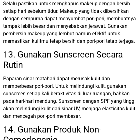
Selalu pastikan untuk menghapus makeup dengan bersih
setiap hari sebelum tidur. Makeup yang tidak dibersihkan
dengan sempurna dapat menyumbat pori-pori, membuatnya
tampak lebih besar dan menyebabkan jerawat.
Gunakan
pembersih makeup yang lembut namun efektif untuk
memastikan kulitmu tetap bersih dan pori-pori tetap terjaga.
13. Gunakan Sunscreen Secara
Rutin
Paparan sinar matahari dapat merusak kulit dan
memperbesar pori-pori. Untuk melindungi kulit, gunakan
sunscreen setiap kali beraktivitas di luar ruangan, bahkan
pada hari-hari mendung.
Sunscreen dengan SPF yang tinggi
akan melindungi kulit dari sinar UV, menjaga elastisitas kulit
dan mencegah pori-pori membesar.
14. Gunakan Produk Non-
Comedogenic