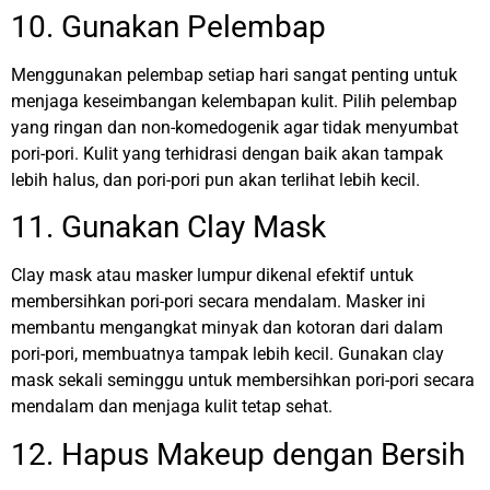
10. Gunakan Pelembap
Menggunakan pelembap setiap hari sangat penting untuk
menjaga keseimbangan kelembapan kulit. Pilih pelembap
yang ringan dan non-komedogenik agar tidak menyumbat
pori-pori.
Kulit yang terhidrasi dengan baik akan tampak
lebih halus, dan pori-pori pun akan terlihat lebih kecil.
11. Gunakan Clay Mask
Clay mask atau masker lumpur dikenal efektif untuk
membersihkan pori-pori secara mendalam. Masker ini
membantu mengangkat minyak dan kotoran dari dalam
pori-pori, membuatnya tampak lebih kecil.
Gunakan clay
mask sekali seminggu untuk membersihkan pori-pori secara
mendalam dan menjaga kulit tetap sehat.
12. Hapus Makeup dengan Bersih