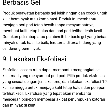
Berbasis Gel
Produk perawatan berbasis gel lebih ringan dan cocok untuk
kulit berminyak atau kombinasi. Produk ini membantu
menjaga pori-pori tetap bersih tanpa menyumbatnya,
membuat kulit tetap halus dan pori-pori terlihat lebih kecil.
Gunakan pelembap atau pembersih berbasis gel yang bebas
minyak untuk hasil terbaik, terutama di area hidung yang
cenderung berminyak.
9. Lakukan Eksfoliasi
Eksfoliasi secara rutin dapat membantu mengangkat sel
kulit mati yang menyumbat pori-pori. Pilih produk eksfoliasi
yang sesuai dengan jenis kulitmu, dan lakukan eksfoliasi 1-2
kali seminggu untuk menjaga kulit tetap halus dan pori-pori
terlihat kecil.
Eksfoliasi yang tepat akan membantu
mencegah pori-pori membesar akibat penumpukan kotoran
dan minyak di kulit.