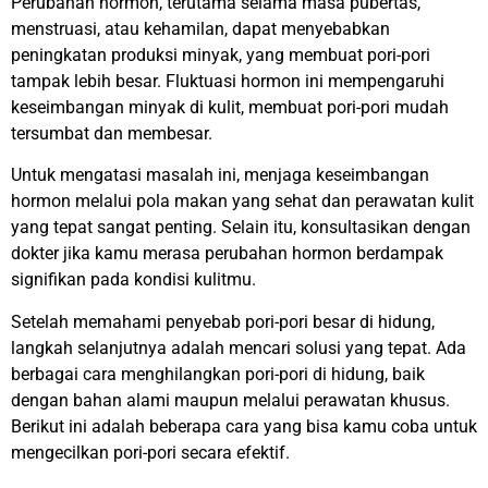
Perubahan hormon, terutama selama masa pubertas,
menstruasi, atau kehamilan, dapat menyebabkan
peningkatan produksi minyak, yang membuat pori-pori
tampak lebih besar. Fluktuasi hormon ini mempengaruhi
keseimbangan minyak di kulit, membuat pori-pori mudah
tersumbat dan membesar.
Untuk mengatasi masalah ini, menjaga keseimbangan
hormon melalui pola makan yang sehat dan perawatan kulit
yang tepat sangat penting. Selain itu, konsultasikan dengan
dokter jika kamu merasa perubahan hormon berdampak
signifikan pada kondisi kulitmu.
Setelah memahami penyebab pori-pori besar di hidung,
langkah selanjutnya adalah mencari solusi yang tepat. Ada
berbagai cara menghilangkan pori-pori di hidung, baik
dengan bahan alami maupun melalui perawatan khusus.
Berikut ini adalah beberapa cara yang bisa kamu coba untuk
mengecilkan pori-pori secara efektif.