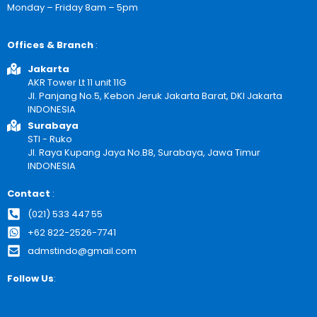
Monday – Friday 8am – 5pm
Offices & Branch
:
Jakarta
AKR Tower Lt 11 unit 11G
Jl. Panjang No.5, Kebon Jeruk Jakarta Barat, DKI Jakarta
INDONESIA
Surabaya
STI - Ruko
Jl. Raya Kupang Jaya No.B8, Surabaya, Jawa Timur
INDONESIA
Contact
:
(021) 533 447 55
+62 822-2526-7741
admstindo@gmail.com
Follow Us
: