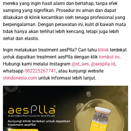
mereka yang ingin hasil alami dan bertahap, tanpa efek
samping yang signifikan. Prosedur ini aman dan dapat
dilakukan di klinik kecantikan oleh tenaga profesional yang
berpengalaman. Dengan perawatan ini, kulit di bawah mata
tidak hanya akan terlihat lebih kencang, tetapi juga lebih
sehat dan elastis.
Ingin melakukan treatment aesPlla? Cari tahu
klinik
terdekat
untuk dapatkan treatment aesPlla dengan klik
tombol ini
.
Hubungi kami melalui Instagram
@st_aes
,
@aesplla.id
,
whatsapp
082225267741
, atau kunjungi website
stindonesia.com
untuk informasi lebih lanjut.