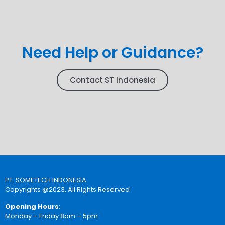
Need Help or Guidance?
Contact ST Indonesia
PT. SOMETECH INDONESIA
Copyrights @2023, All Rights Reserved
Opening Hours
:
Monday – Friday 8am – 5pm