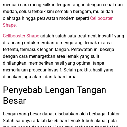
mencari cara mengecilkan lengan tangan dengan cepat dan
mudah, solusi terbaik kini semakin beragam, mulai dari
olahraga hingga perawatan modern seperti
Cellbooster
Shape
.
Cellbooster Shape
adalah salah satu treatment inovatif yang
dirancang untuk membantu mengurangi lemak di area
tertentu, termasuk lengan tangan. Perawatan ini bekerja
dengan cara menargetkan area lemak yang sulit
dihilangkan, memberikan hasil yang optimal tanpa
memerlukan prosedur invasif. Selain praktis, hasil yang
diberikan juga alami dan tahan lama.
Penyebab Lengan Tangan
Besar
Lengan yang besar dapat disebabkan oleh berbagai faktor.
Salah satunya adalah kelebihan lemak tubuh akibat pola