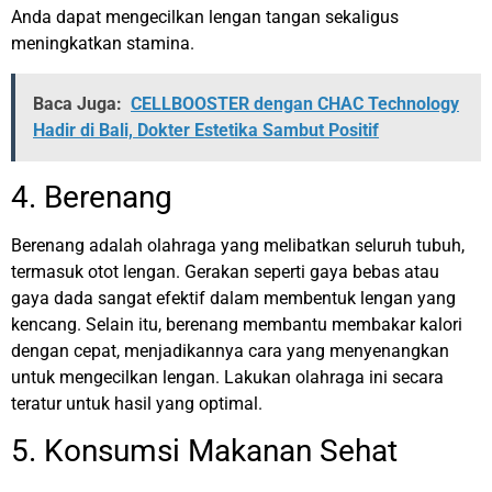
Anda dapat mengecilkan lengan tangan sekaligus
meningkatkan stamina.
Baca Juga:
CELLBOOSTER dengan CHAC Technology
Hadir di Bali, Dokter Estetika Sambut Positif
4. Berenang
Berenang adalah olahraga yang melibatkan seluruh tubuh,
termasuk otot lengan. Gerakan seperti gaya bebas atau
gaya dada sangat efektif dalam membentuk lengan yang
kencang. Selain itu, berenang membantu membakar kalori
dengan cepat, menjadikannya cara yang menyenangkan
untuk mengecilkan lengan. Lakukan olahraga ini secara
teratur untuk hasil yang optimal.
5. Konsumsi Makanan Sehat