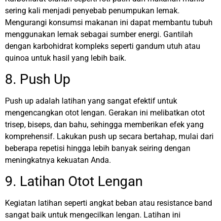
sering kali menjadi penyebab penumpukan lemak.
Mengurangi konsumsi makanan ini dapat membantu tubuh
menggunakan lemak sebagai sumber energi. Gantilah
dengan karbohidrat kompleks seperti gandum utuh atau
quinoa untuk hasil yang lebih baik.
8. Push Up
Push up adalah latihan yang sangat efektif untuk
mengencangkan otot lengan. Gerakan ini melibatkan otot
trisep, biseps, dan bahu, sehingga memberikan efek yang
komprehensif. Lakukan push up secara bertahap, mulai dari
beberapa repetisi hingga lebih banyak seiring dengan
meningkatnya kekuatan Anda.
9. Latihan Otot Lengan
Kegiatan latihan seperti angkat beban atau resistance band
sangat baik untuk mengecilkan lengan. Latihan ini