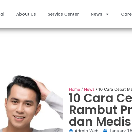
al
About Us
Service Center
News
Care
Home
/
News
/
10 Cara Cepat M
10 Cara 
Rambut Pr
dan Medis
Admin Web
January 16