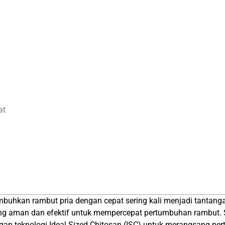
at
kan rambut pria dengan cepat sering kali menjadi tantangan
yang aman dan efektif untuk mempercepat pertumbuhan rambut. 
ngan teknologi Ideal Sized Chitosan (ISC) untuk merangsang p